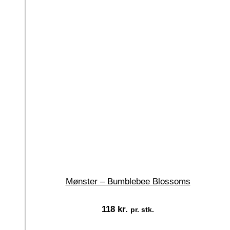
Mønster – Bumblebee Blossoms
118
kr.
pr. stk.
Tilføj til kurv