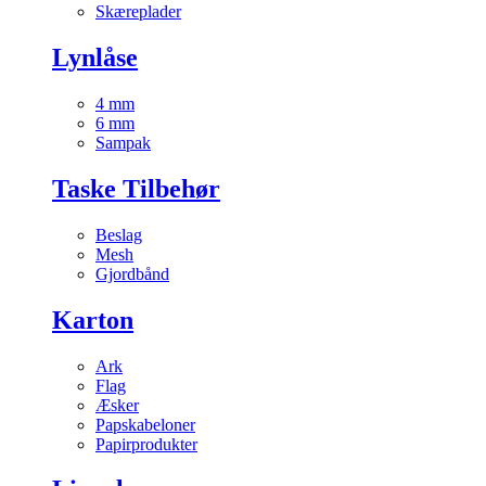
Skæreplader
Lynlåse
4 mm
6 mm
Sampak
Taske Tilbehør
Beslag
Mesh
Gjordbånd
Karton
Ark
Flag
Æsker
Papskabeloner
Papirprodukter