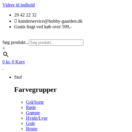
Videre til indhold
29 42 22 32
kunderservice@hobby-gaarden.dk
Gratis fragt ved køb over 599,-
Søg produkt...
×
0
kr.
0
Kurv
Stof
Farvegrupper
Grå/Sorte
Røde
Grønne
Hvide/Lyse
Gule
Brune