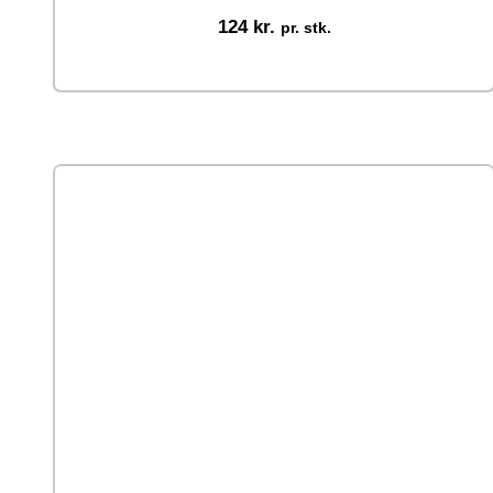
124
kr.
pr. stk.
Tilføj til kurv