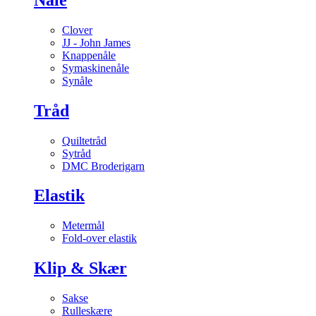
Clover
JJ - John James
Knappenåle
Symaskinenåle
Synåle
Tråd
Quiltetråd
Sytråd
DMC Broderigarn
Elastik
Metermål
Fold-over elastik
Klip & Skær
Sakse
Rulleskære