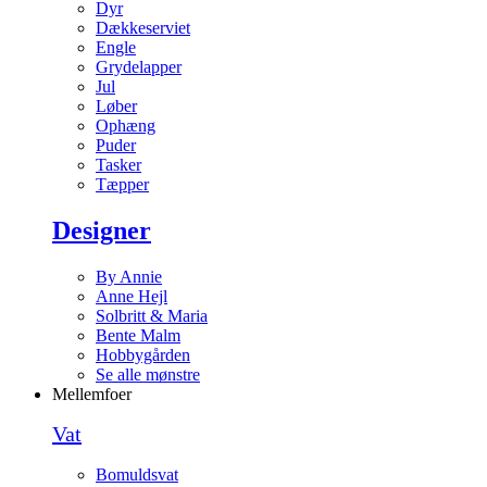
Dyr
Dækkeserviet
Engle
Grydelapper
Jul
Løber
Ophæng
Puder
Tasker
Tæpper
Designer
By Annie
Anne Hejl
Solbritt & Maria
Bente Malm
Hobbygården
Se alle mønstre
Mellemfoer
Vat
Bomuldsvat