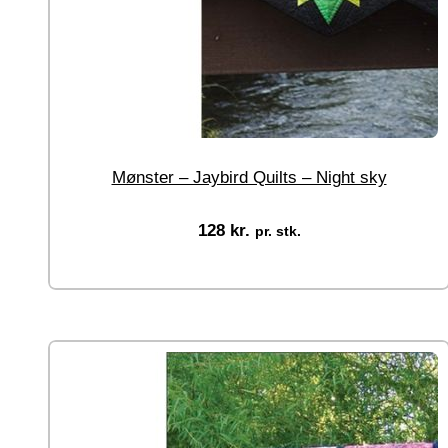
Mønster – Jaybird Quilts – Night sky
128
kr.
pr. stk.
Tilføj til kurv