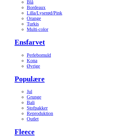
Blå
Bordeaux
Lilla/Lyserød/Pink
Orange
Turkis
Multi-color
Ensfarvet
Perlebomuld
Kona
Øvrige
Populære
Jul
Grunge
Bali
Stofpakker
Reproduktion
Outlet
Fleece