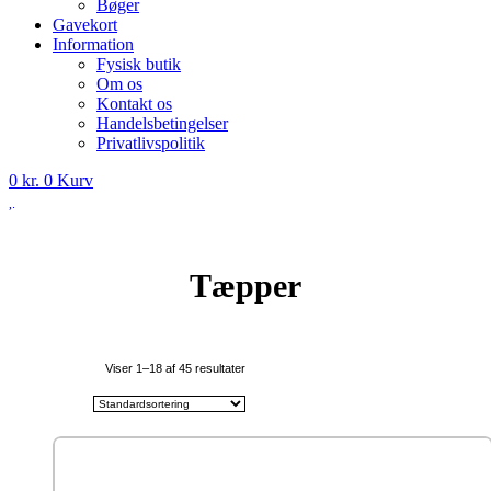
Bøger
Gavekort
Information
Fysisk butik
Om os
Kontakt os
Handelsbetingelser
Privatlivspolitik
0
kr.
0
Kurv
Tæpper
Viser 1–18 af 45 resultater