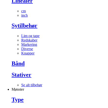
Linealer
cm
inch
Sytilbehør
Lim og tape
Redskaber
Markering
Diverse
Knapper
Bånd
Stativer
Se alt tilbehør
Mønster
Type