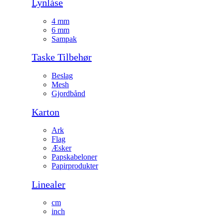
Lynlåse
4 mm
6 mm
Sampak
Taske Tilbehør
Beslag
Mesh
Gjordbånd
Karton
Ark
Flag
Æsker
Papskabeloner
Papirprodukter
Linealer
cm
inch