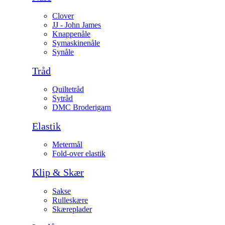
Clover
JJ - John James
Knappenåle
Symaskinenåle
Synåle
Tråd
Quiltetråd
Sytråd
DMC Broderigarn
Elastik
Metermål
Fold-over elastik
Klip & Skær
Sakse
Rulleskære
Skæreplader