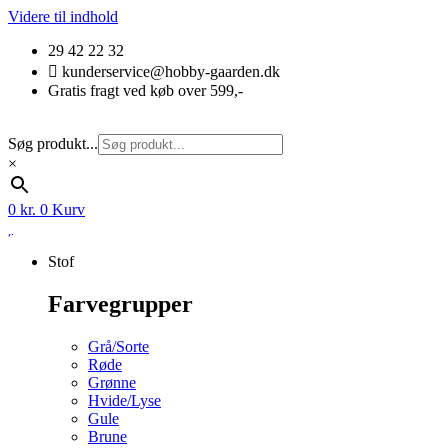
Videre til indhold
29 42 22 32
kunderservice@hobby-gaarden.dk
Gratis fragt ved køb over 599,-
Søg produkt...
×
0
kr.
0
Kurv
Stof
Farvegrupper
Grå/Sorte
Røde
Grønne
Hvide/Lyse
Gule
Brune