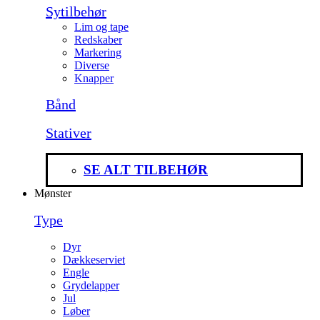
Sytilbehør
Lim og tape
Redskaber
Markering
Diverse
Knapper
Bånd
Stativer
SE ALT TILBEHØR
Mønster
Type
Dyr
Dækkeserviet
Engle
Grydelapper
Jul
Løber