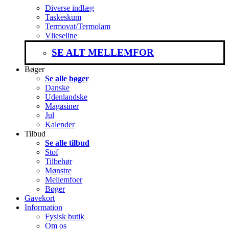
Diverse indlæg
Taskeskum
Termovat/Termolam
Vlieseline
SE ALT MELLEMFOR
Bøger
Se alle bøger
Danske
Udenlandske
Magasiner
Jul
Kalender
Tilbud
Se alle tilbud
Stof
Tilbehør
Mønstre
Mellemfoer
Bøger
Gavekort
Information
Fysisk butik
Om os