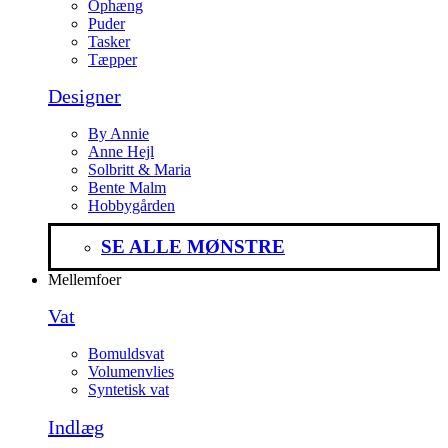
Ophæng
Puder
Tasker
Tæpper
Designer
By Annie
Anne Hejl
Solbritt & Maria
Bente Malm
Hobbygården
SE ALLE MØNSTRE
Mellemfoer
Vat
Bomuldsvat
Volumenvlies
Syntetisk vat
Indlæg