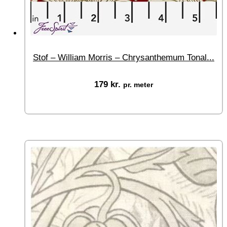
Stof – William Morris – Chrysanthemum Tonal...
179
kr.
pr. meter
Vælg muligheder