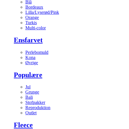
Blå
Bordeaux
Lilla/Lyserød/Pink
Orange
Turkis
Multi-color
Ensfarvet
Perlebomuld
Kona
Øvrige
Populære
Jul
Grunge
Bali
Stofpakker
Reproduktion
Outlet
Fleece