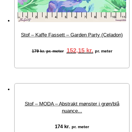
Stof – Kaffe Fassett – Garden Party (Celadon)
152,15
kr.
179
kr.
pr. meter
pr. meter
Vælg muligheder
Stof – MODA – Abstrakt mønster i grøn/blå
nuance...
174
kr.
pr. meter