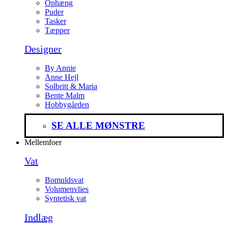
Ophæng
Puder
Tasker
Tæpper
Designer
By Annie
Anne Hejl
Solbritt & Maria
Bente Malm
Hobbygården
SE ALLE MØNSTRE
Mellemfoer
Vat
Bomuldsvat
Volumenvlies
Syntetisk vat
Indlæg