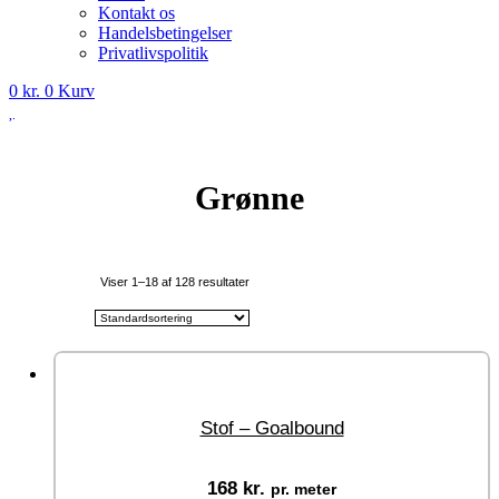
Kontakt os
Handelsbetingelser
Privatlivspolitik
0
kr.
0
Kurv
Grønne
Viser 1–18 af 128 resultater
Stof – Goalbound
168
kr.
pr. meter