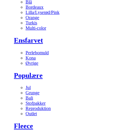
Blå
Bordeaux
Lilla/Lyserød/Pink
Orange
Turkis
Multi-color
Ensfarvet
Perlebomuld
Kona
Øvrige
Populære
Jul
Grunge
Bali
Stofpakker
Reproduktion
Outlet
Fleece