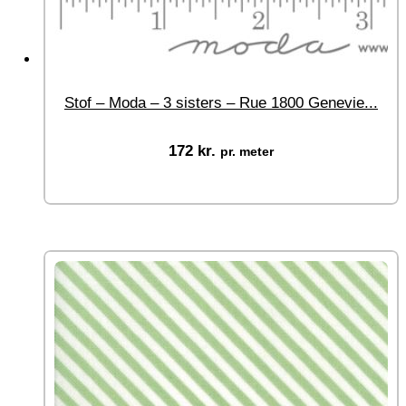
Stof – Moda – 3 sisters – Rue 1800 Genevie...
172
kr.
pr. meter
Vælg muligheder