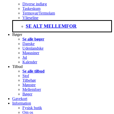
Diverse indlæg
Taskeskum
Termovat/Termolam
Vlieseline
SE ALT MELLEMFOR
Bøger
Se alle bøger
Danske
Udenlandske
Magasiner
Jul
Kalender
Tilbud
Se alle tilbud
Stof
Tilbehør
Mønstre
Mellemfoer
Bøger
Gavekort
Information
Fysisk butik
Om os