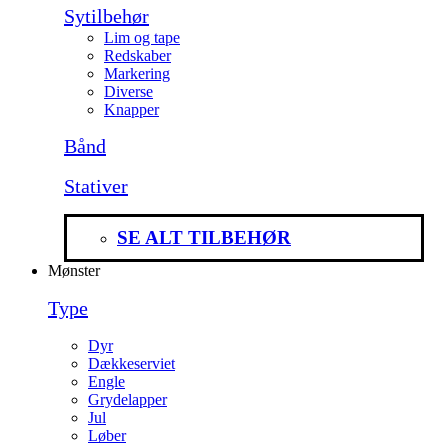
Sytilbehør
Lim og tape
Redskaber
Markering
Diverse
Knapper
Bånd
Stativer
SE ALT TILBEHØR
Mønster
Type
Dyr
Dækkeserviet
Engle
Grydelapper
Jul
Løber