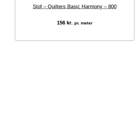
Stof – Quilters Basic Harmony – 800
156
kr.
pr. meter
Vælg muligheder