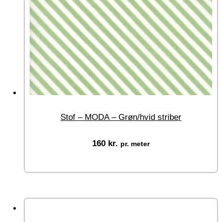
Stof – MODA – Grøn/hvid striber
160
kr.
pr. meter
Vælg muligheder