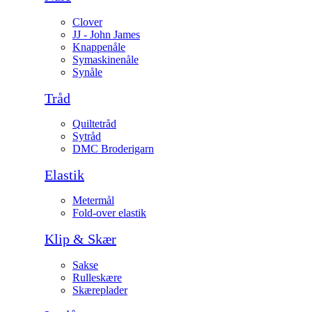
Clover
JJ - John James
Knappenåle
Symaskinenåle
Synåle
Tråd
Quiltetråd
Sytråd
DMC Broderigarn
Elastik
Metermål
Fold-over elastik
Klip & Skær
Sakse
Rulleskære
Skæreplader