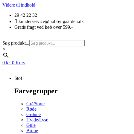
Videre til indhold
29 42 22 32
kunderservice@hobby-gaarden.dk
Gratis fragt ved køb over 599,-
Søg produkt...
×
0
kr.
0
Kurv
Stof
Farvegrupper
Grå/Sorte
Røde
Grønne
Hvide/Lyse
Gule
Brune