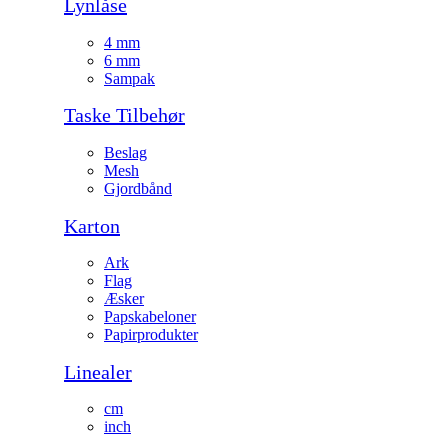
Lynlåse
4 mm
6 mm
Sampak
Taske Tilbehør
Beslag
Mesh
Gjordbånd
Karton
Ark
Flag
Æsker
Papskabeloner
Papirprodukter
Linealer
cm
inch