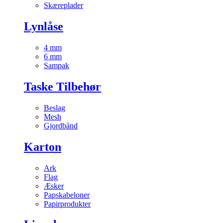
Skæreplader
Lynlåse
4 mm
6 mm
Sampak
Taske Tilbehør
Beslag
Mesh
Gjordbånd
Karton
Ark
Flag
Æsker
Papskabeloner
Papirprodukter