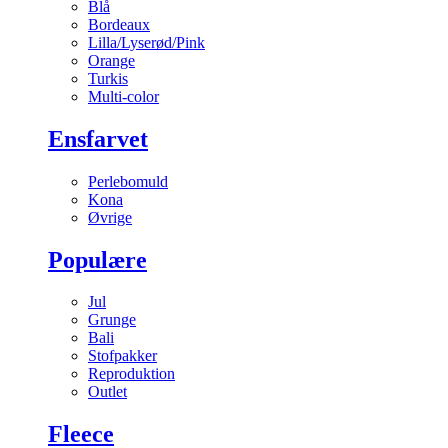
Blå
Bordeaux
Lilla/Lyserød/Pink
Orange
Turkis
Multi-color
Ensfarvet
Perlebomuld
Kona
Øvrige
Populære
Jul
Grunge
Bali
Stofpakker
Reproduktion
Outlet
Fleece