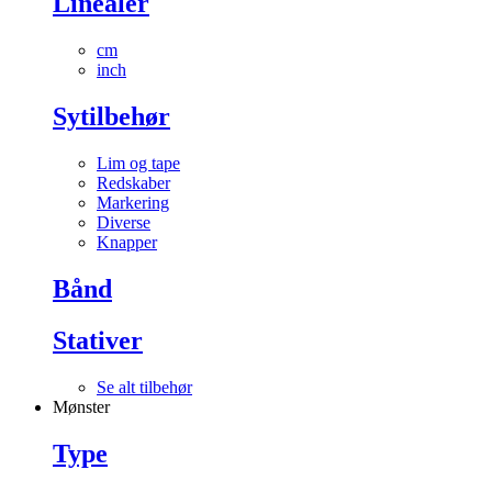
Linealer
cm
inch
Sytilbehør
Lim og tape
Redskaber
Markering
Diverse
Knapper
Bånd
Stativer
Se alt tilbehør
Mønster
Type