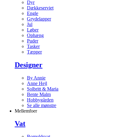
Dyr
Dækkeserviet
Engle
Grydelapper
Jul
Løber
Ophæng
Puder
Tasker
Tæpper
Designer
By Annie
Anne Hejl
Solbritt & Maria
Bente Malm
Hobbygården
Se alle mønstre
Mellemfoer
Vat
Bomuldsvat