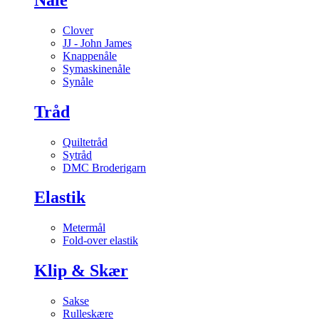
Clover
JJ - John James
Knappenåle
Symaskinenåle
Synåle
Tråd
Quiltetråd
Sytråd
DMC Broderigarn
Elastik
Metermål
Fold-over elastik
Klip & Skær
Sakse
Rulleskære