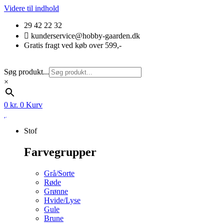
Videre til indhold
29 42 22 32
kunderservice@hobby-gaarden.dk
Gratis fragt ved køb over 599,-
Søg produkt...
×
0
kr.
0
Kurv
Stof
Farvegrupper
Grå/Sorte
Røde
Grønne
Hvide/Lyse
Gule
Brune